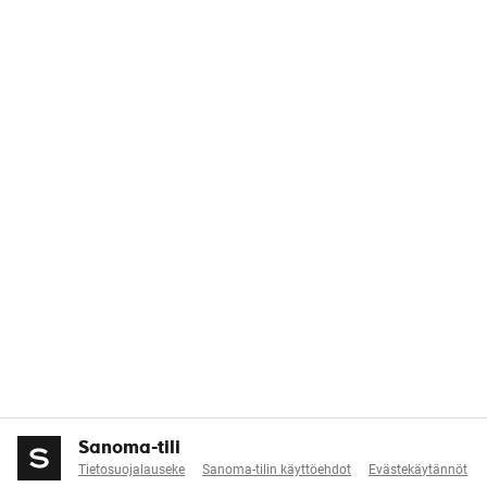
Sanoma-tili
Tietosuojalauseke
Sanoma-tilin käyttöehdot
Evästekäytännöt