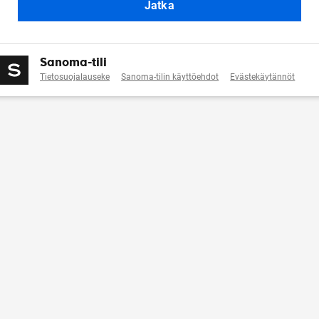
Jatka
Sanoma-tili
Tietosuojalauseke
Sanoma-tilin käyttöehdot
Evästekäytännöt