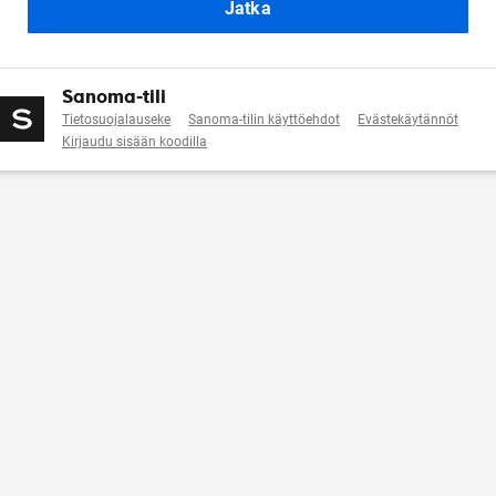
Jatka
Sanoma-tili
Tietosuojalauseke
Sanoma-tilin käyttöehdot
Evästekäytännöt
Kirjaudu sisään koodilla