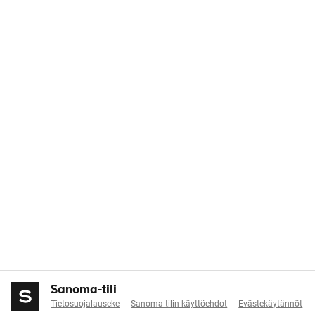
Sanoma-tili
Tietosuojalauseke
Sanoma-tilin käyttöehdot
Evästekäytännöt