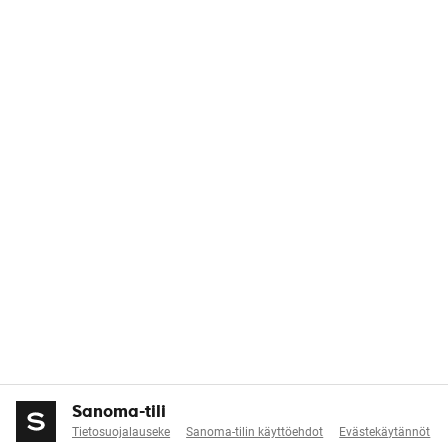
Sanoma-tili
Tietosuojalauseke
Sanoma-tilin käyttöehdot
Evästekäytännöt