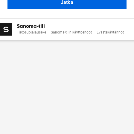
Jatka
Sanoma-tili
Tietosuojalauseke
Sanoma-tilin käyttöehdot
Evästekäytännöt