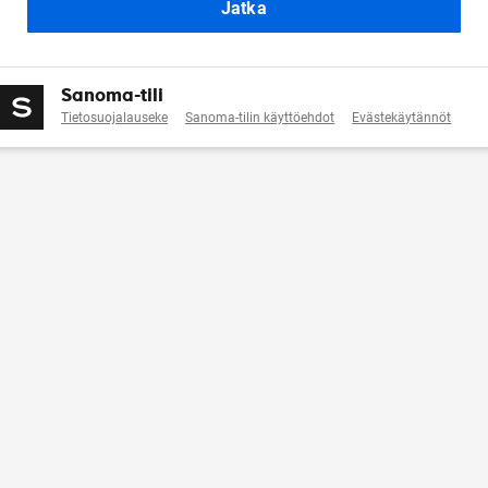
Jatka
Sanoma-tili
Tietosuojalauseke
Sanoma-tilin käyttöehdot
Evästekäytännöt