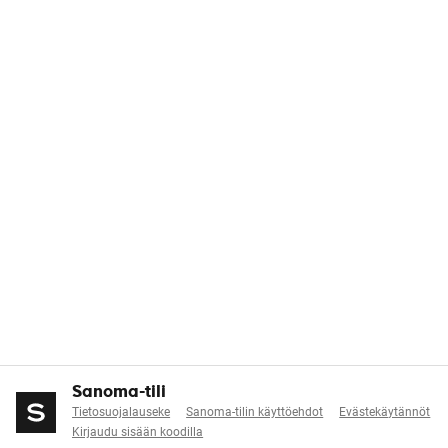
Sanoma-tili
Tietosuojalauseke
Sanoma-tilin käyttöehdot
Evästekäytännöt
Kirjaudu sisään koodilla