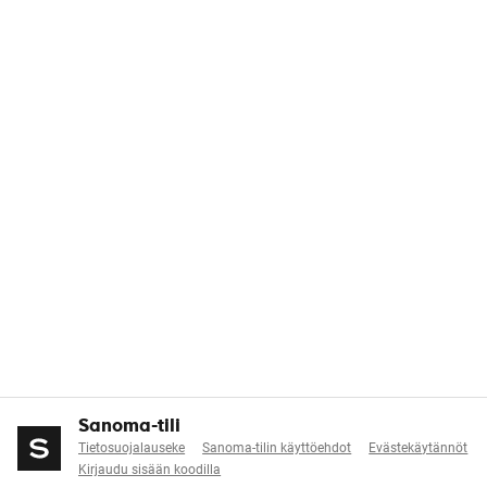
Sanoma-tili
Tietosuojalauseke
Sanoma-tilin käyttöehdot
Evästekäytännöt
Kirjaudu sisään koodilla