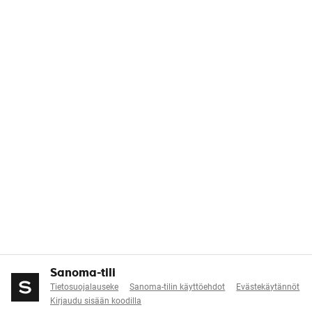
Sanoma-tili
Tietosuojalauseke
Sanoma-tilin käyttöehdot
Evästekäytännöt
Kirjaudu sisään koodilla