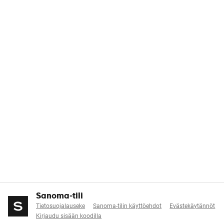
Sanoma-tili
Tietosuojalauseke
Sanoma-tilin käyttöehdot
Evästekäytännöt
Kirjaudu sisään koodilla