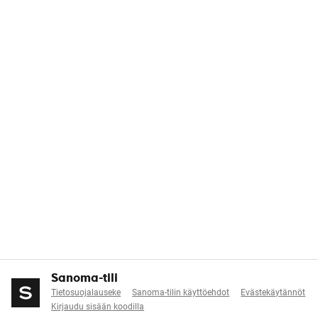
Sanoma-tili
Tietosuojalauseke
Sanoma-tilin käyttöehdot
Evästekäytännöt
Kirjaudu sisään koodilla