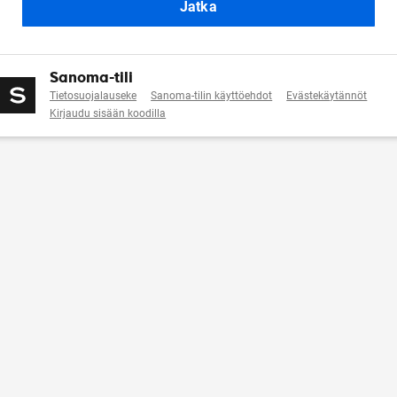
Jatka
Sanoma-tili
Tietosuojalauseke
Sanoma-tilin käyttöehdot
Evästekäytännöt
Kirjaudu sisään koodilla