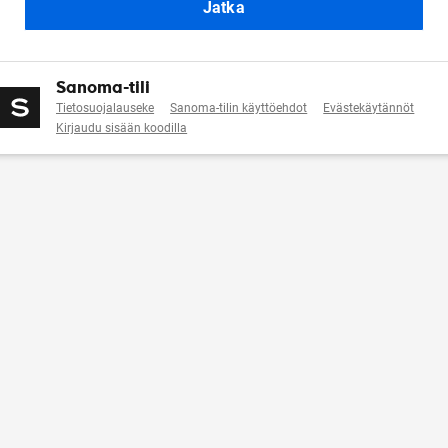
Jatka
Sanoma-tili
Tietosuojalauseke
Sanoma-tilin käyttöehdot
Evästekäytännöt
Kirjaudu sisään koodilla