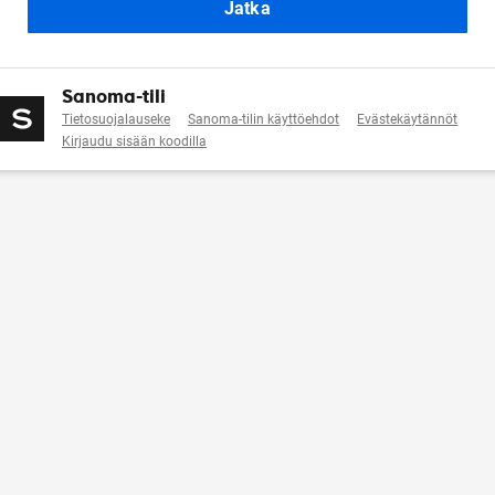
Jatka
Sanoma-tili
Tietosuojalauseke
Sanoma-tilin käyttöehdot
Evästekäytännöt
Kirjaudu sisään koodilla