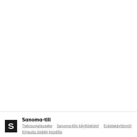
Sanoma-tili
Tietosuojalauseke
Sanoma-tilin käyttöehdot
Evästekäytännöt
Kirjaudu sisään koodilla