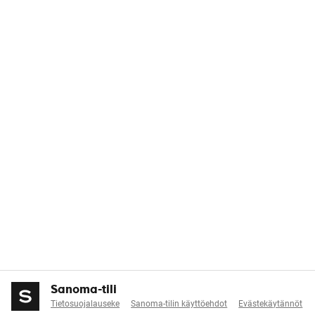
Sanoma-tili
Tietosuojalauseke
Sanoma-tilin käyttöehdot
Evästekäytännöt