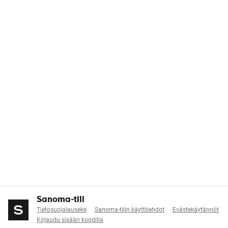
Sanoma-tili
Tietosuojalauseke
Sanoma-tilin käyttöehdot
Evästekäytännöt
Kirjaudu sisään koodilla