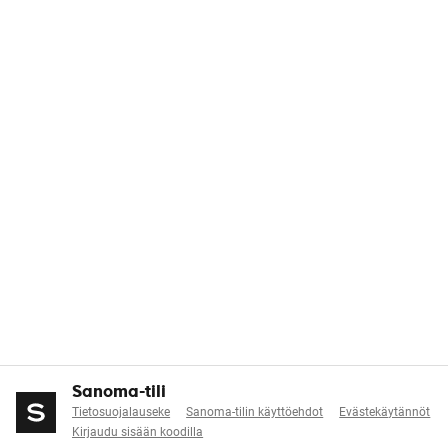
Sanoma-tili
Tietosuojalauseke
Sanoma-tilin käyttöehdot
Evästekäytännöt
Kirjaudu sisään koodilla