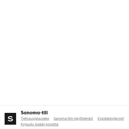
Sanoma-tili
Tietosuojalauseke
Sanoma-tilin käyttöehdot
Evästekäytännöt
Kirjaudu sisään koodilla