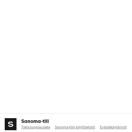
Sanoma-tili
Tietosuojalauseke
Sanoma-tilin käyttöehdot
Evästekäytännöt