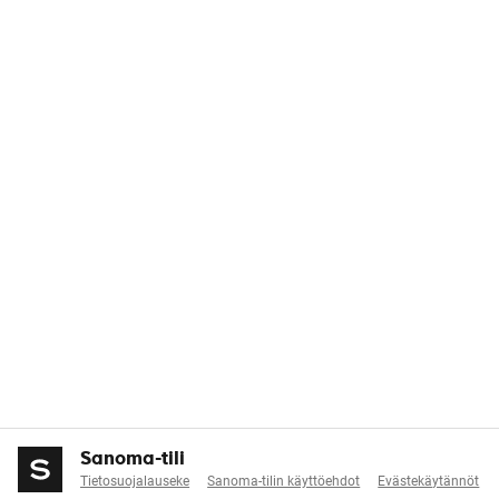
Sanoma-tili
Tietosuojalauseke
Sanoma-tilin käyttöehdot
Evästekäytännöt