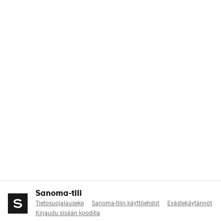
Sanoma-tili
Tietosuojalauseke
Sanoma-tilin käyttöehdot
Evästekäytännöt
Kirjaudu sisään koodilla