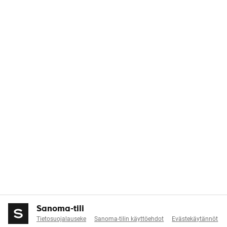
Sanoma-tili
Tietosuojalauseke
Sanoma-tilin käyttöehdot
Evästekäytännöt