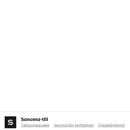
Sanoma-tili
Tietosuojalauseke
Sanoma-tilin käyttöehdot
Evästekäytännöt