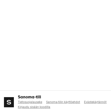
Sanoma-tili
Tietosuojalauseke
Sanoma-tilin käyttöehdot
Evästekäytännöt
Kirjaudu sisään koodilla