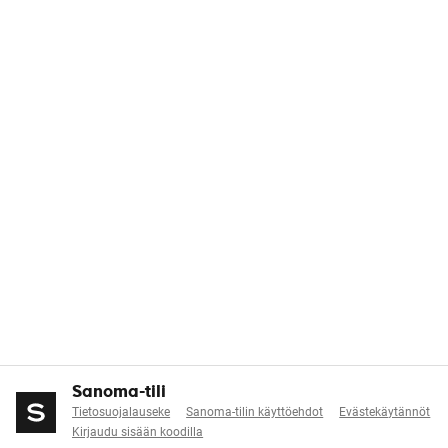
Sanoma-tili
Tietosuojalauseke
Sanoma-tilin käyttöehdot
Evästekäytännöt
Kirjaudu sisään koodilla