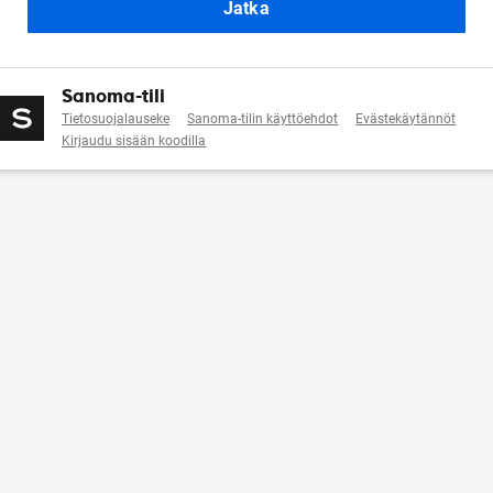
Jatka
Sanoma-tili
Tietosuojalauseke
Sanoma-tilin käyttöehdot
Evästekäytännöt
Kirjaudu sisään koodilla