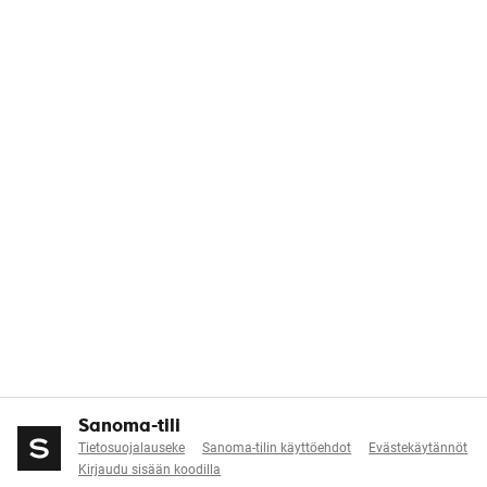
Sanoma-tili
Tietosuojalauseke
Sanoma-tilin käyttöehdot
Evästekäytännöt
Kirjaudu sisään koodilla