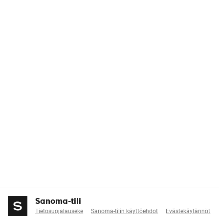
Sanoma-tili
Tietosuojalauseke
Sanoma-tilin käyttöehdot
Evästekäytännöt