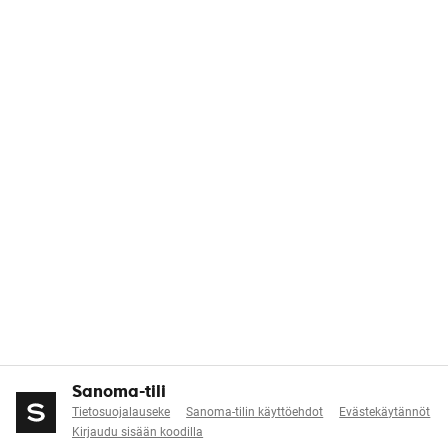
Sanoma-tili
Tietosuojalauseke
Sanoma-tilin käyttöehdot
Evästekäytännöt
Kirjaudu sisään koodilla