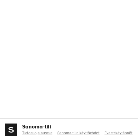
Sanoma-tili
Tietosuojalauseke
Sanoma-tilin käyttöehdot
Evästekäytännöt