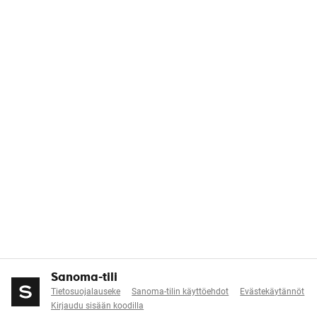
Sanoma-tili
Tietosuojalauseke
Sanoma-tilin käyttöehdot
Evästekäytännöt
Kirjaudu sisään koodilla