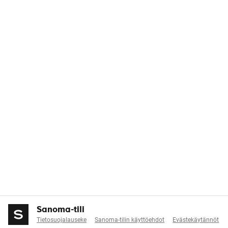
Sanoma-tili
Tietosuojalauseke
Sanoma-tilin käyttöehdot
Evästekäytännöt