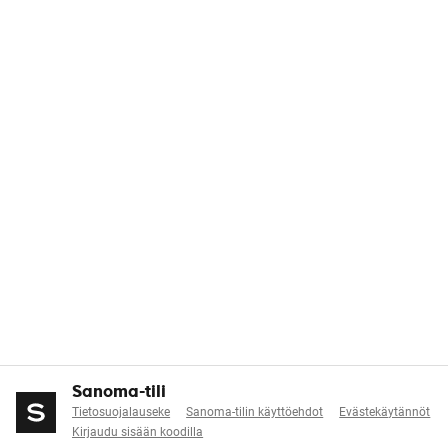
Sanoma-tili
Tietosuojalauseke
Sanoma-tilin käyttöehdot
Evästekäytännöt
Kirjaudu sisään koodilla