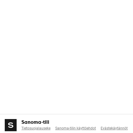
Sanoma-tili
Tietosuojalauseke
Sanoma-tilin käyttöehdot
Evästekäytännöt