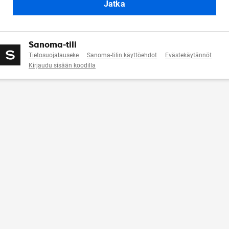
Jatka
Sanoma-tili
Tietosuojalauseke
Sanoma-tilin käyttöehdot
Evästekäytännöt
Kirjaudu sisään koodilla