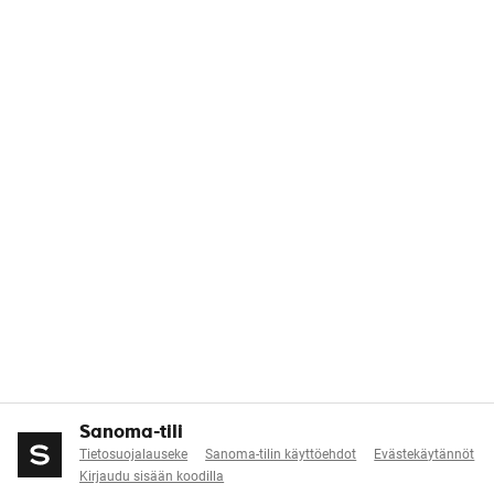
Sanoma-tili
Tietosuojalauseke
Sanoma-tilin käyttöehdot
Evästekäytännöt
Kirjaudu sisään koodilla