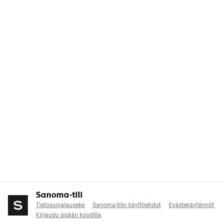
Sanoma-tili
Tietosuojalauseke
Sanoma-tilin käyttöehdot
Evästekäytännöt
Kirjaudu sisään koodilla