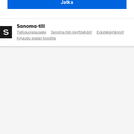
Jatka
Sanoma-tili
Tietosuojalauseke
Sanoma-tilin käyttöehdot
Evästekäytännöt
Kirjaudu sisään koodilla