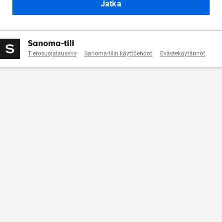
Jatka
Sanoma-tili
Tietosuojalauseke
Sanoma-tilin käyttöehdot
Evästekäytännöt