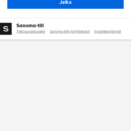
Jatka
Sanoma-tili
Tietosuojalauseke
Sanoma-tilin käyttöehdot
Evästekäytännöt