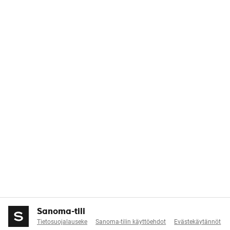
Sanoma-tili
Tietosuojalauseke
Sanoma-tilin käyttöehdot
Evästekäytännöt