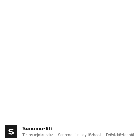
Sanoma-tili
Tietosuojalauseke
Sanoma-tilin käyttöehdot
Evästekäytännöt