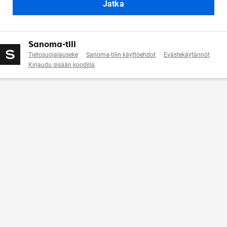
Jatka
Sanoma-tili
Tietosuojalauseke
Sanoma-tilin käyttöehdot
Evästekäytännöt
Kirjaudu sisään koodilla