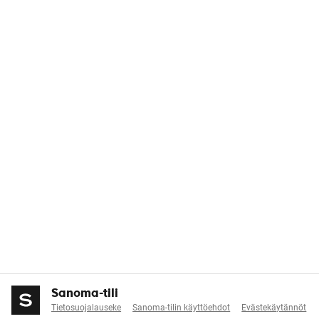
Sanoma-tili
Tietosuojalauseke
Sanoma-tilin käyttöehdot
Evästekäytännöt