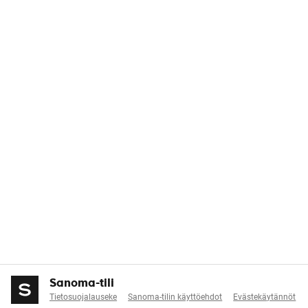
Sanoma-tili
Tietosuojalauseke
Sanoma-tilin käyttöehdot
Evästekäytännöt