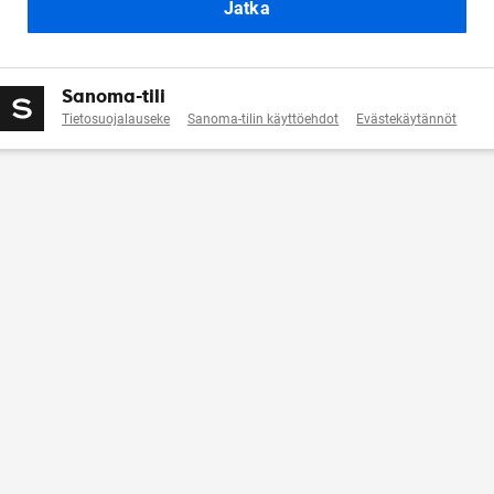
Jatka
Sanoma-tili
Tietosuojalauseke
Sanoma-tilin käyttöehdot
Evästekäytännöt