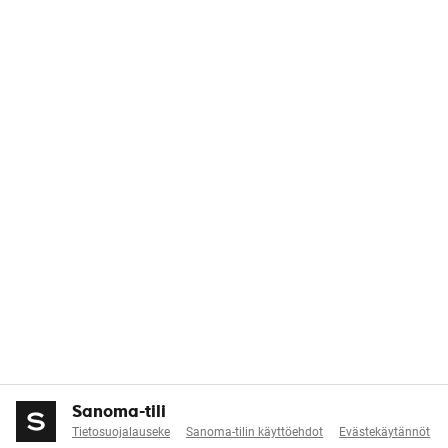
Sanoma-tili
Tietosuojalauseke
Sanoma-tilin käyttöehdot
Evästekäytännöt