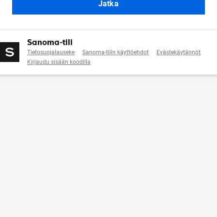
Jatka
Sanoma-tili
Tietosuojalauseke
Sanoma-tilin käyttöehdot
Evästekäytännöt
Kirjaudu sisään koodilla